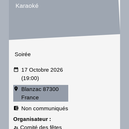
Karaoké
Soirée
17 Octobre 2026
date_range
(19:00)
Blanzac 87300
room
France
Non communiqués
account_balance_wallet
Organisateur :
Comité des fêtes
supervisor_account