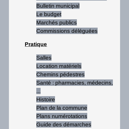
Bulletin municipal
Le budget
Marchés publics
Commissions déléguées
Pratique
Salles
Location matériels
Chemins pédestres
Santé : pharmacies, médecins,
...
Histoire
Plan de la commune
Plans numérotations
Guide des démarches