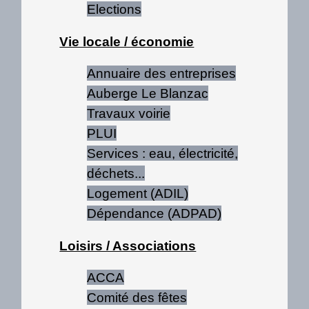
Elections
Vie locale / économie
Annuaire des entreprises
Auberge Le Blanzac
Travaux voirie
PLUI
Services : eau, électricité,
déchets...
Logement (ADIL)
Dépendance (ADPAD)
Loisirs / Associations
ACCA
Comité des fêtes