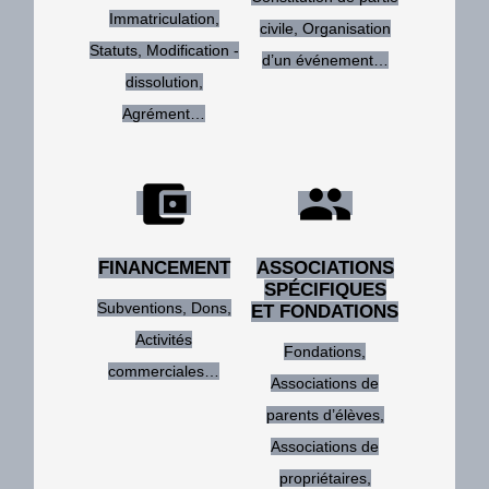
Immatriculation,
civile,
Organisation
Statuts,
Modification -
d’un événement…
dissolution,
Agrément…
account_balance_wallet
group
FINANCEMENT
ASSOCIATIONS
SPÉCIFIQUES
Subventions,
Dons,
ET FONDATIONS
Activités
Fondations,
commerciales…
Associations de
parents d’élèves,
Associations de
propriétaires,