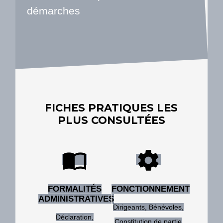
démarches
FICHES PRATIQUES LES
PLUS CONSULTÉES
import_contacts
settings
FORMALITÉS
FONCTIONNEMENT
ADMINISTRATIVES
Dirigeants,
Bénévoles,
Déclaration,
Constitution de partie